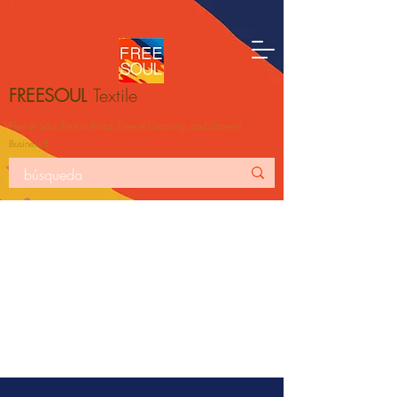
FREESOUL
Textile
Free ur Soul, Free ur Mind, Free ur Creativity, and Grow ur
Business！