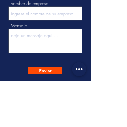
nombre de empresa
Mensaje
Enviar
Tel:
+86 - 512 - 63137537
Cel:
+86-18452778616
/
+86-18896503511
Email:
hello@freesoultextile.com
Adr:
B Building, No.3 Dongzhuang
Road, Shengze Town, Wujiang District,
Suzhou, Jiangsu, 215228 China