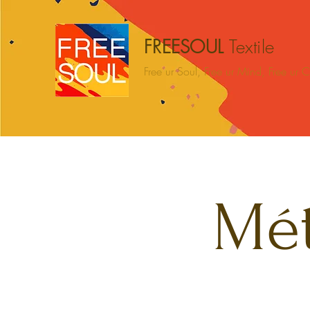
FREESOUL
Textile
Free ur Soul, Free ur Mind, Free ur
Hogar
BEACH
CAMPING
HOME
Mét