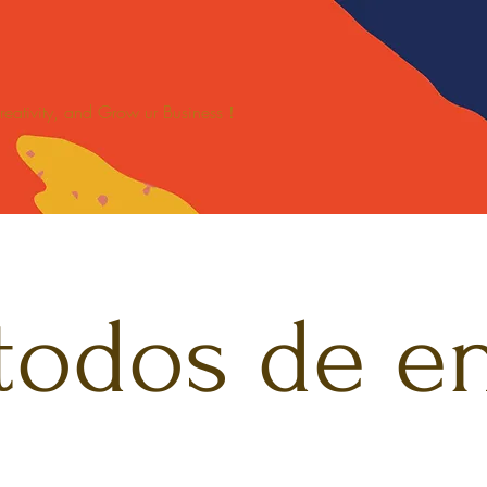
 Creativity, and Grow ur Business！
SPORTS
關於
新網頁
Blankets/Mats Solutions
odos de e