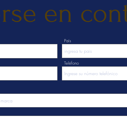
rse en con
País
Teléfono