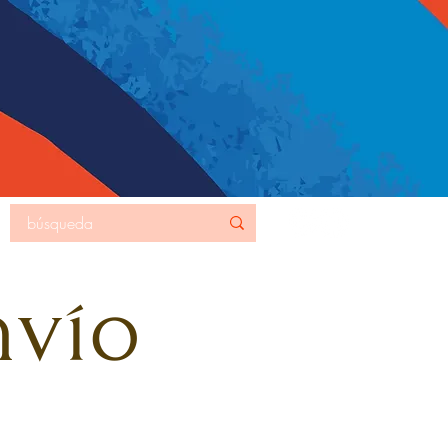
MORE
nvío