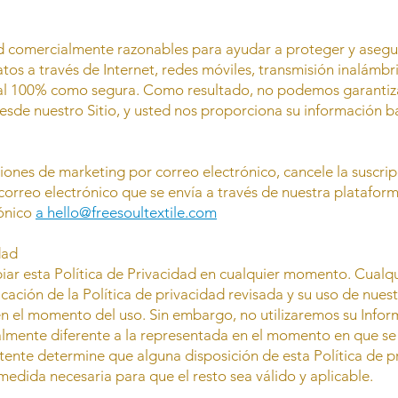
comercialmente razonables para ayudar a proteger y asegura
os a través de Internet, redes móviles, transmisión inalámb
al 100% como segura. Como resultado, no podemos garantizar 
esde nuestro Sitio, y usted nos proporciona su información ba
ones de marketing por correo electrónico, cancele la suscrip
n correo electrónico que se envía a través de nuestra platafo
rónico
a
hello@freesoultextile.com
dad
ar esta Política de Privacidad en cualquier momento. Cualqu
ción de la Política de privacidad revisada y su uso de nuest
 en el momento del uso. Sin embargo, no utilizaremos su Info
mente diferente a la representada en el momento en que se r
ente determine que alguna disposición de esta Política de pri
 medida necesaria para que el resto sea válido y aplicable.