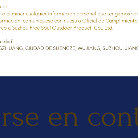
acto
ar o eliminar cualquier información personal que tengamos sob
ormación, comuníquese con nuestro Oficial de Cumplimiento
reo a Suzhou Free Soul Outdoor Product Co., Ltd.
acidad]
NGZHUANG, CIUDAD DE SHENGZE, WUJIANG, SUZHOU, JIANGS
rse en con