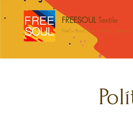
FREESOUL
Textile
Free ur Soul, Free ur Mind, Free ur
Hogar
BEACH
CAMPING
HOME
Pol