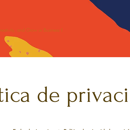
 Creativity, and Grow ur Business！
SPORTS
關於
新網頁
Blankets/Mats Solutions
ítica de privac