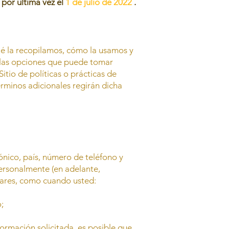
 por última vez el
1 de julio de 2022
.
ué la recopilamos, cómo la usamos y
e las opciones que puede tomar
tio de políticas o prácticas de
érminos adicionales regirán dicha
ónico, país, número de teléfono y
ersonalmente (en adelante,
gares, como cuando usted:
;
formación solicitada, es posible que