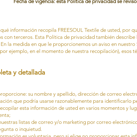
Fecha de vigencia: esta Política de privacidad se revisó
e qué información recopila FREESOUL Textile de usted, por q
s con terceros. Esta Política de privacidad también describ
n la medida en que le proporcionemos un aviso en nuestro Si
(por ejemplo, en el momento de nuestra recopilación), esos t
leta y detallada
roporcione: su nombre y apellido, dirección de correo electr
ación que podría usarse razonablemente para identificarlo p
ecopilar esta información de usted en varios momentos y lu
enta;
 nuestras listas de correo y/o marketing por correo electrónico
gunta o inquietud.
ormación es voluntaria, pero si elige no proporcionar esta in