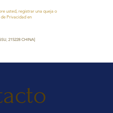
re usted, registrar una queja o
 de Privacidad en
U, 215228 CHINA]
tacto