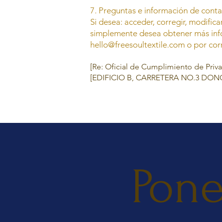
7. Preguntas e información de cont
Si desea: acceder, corregir, modific
simplemente desea obtener más inf
hello@freesoultextile.com
o por cor
[Re: Oficial de Cumplimiento de Priv
[EDIFICIO B, CARRETERA NO.3 DO
Pone