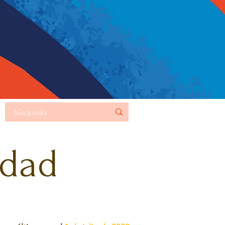
MORE
idad