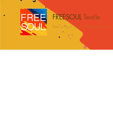
FREESOUL
Textile
Free ur Soul, Free ur Mind, Free ur
Maison
BEACH
CAMPING
HOME