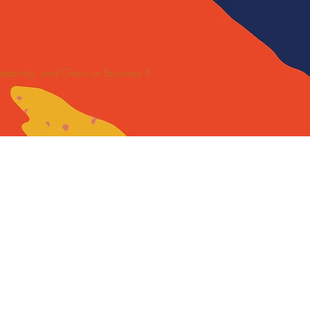
 Creativity, and Grow ur Business！
SPORTS
關於
新網頁
Blankets/Mats Solutions