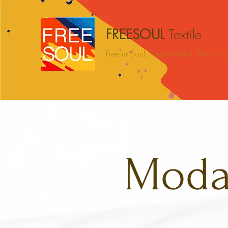
FREESOUL
Textile
Free ur Soul, Free ur Mind, Free ur
Maison
BEACH
CAMPING
HOME
Modal