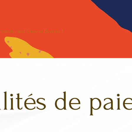
 Creativity, and Grow ur Business！
SPORTS
關於
新網頁
Blankets/Mats Solutions
ités de pa