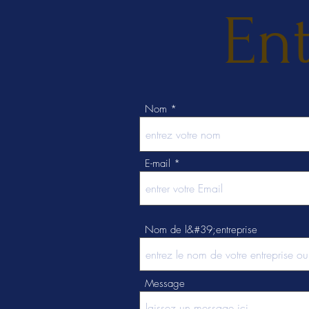
Ent
Nom
E-mail
Nom de l&#39;entreprise
Message