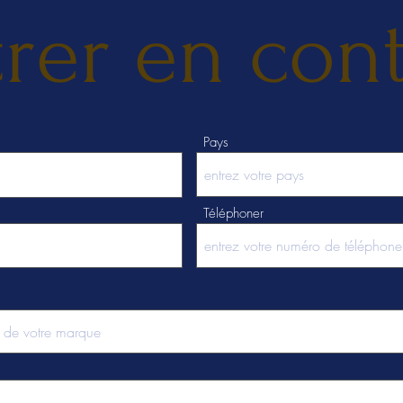
rer en con
Pays
Téléphoner