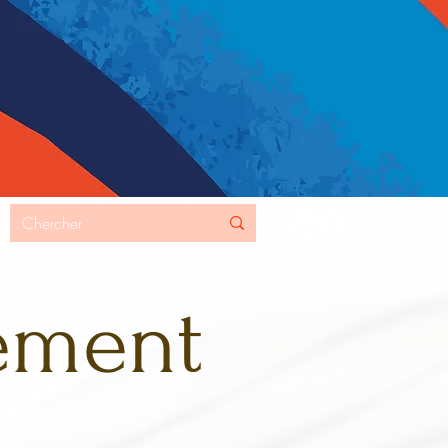
MORE
iement