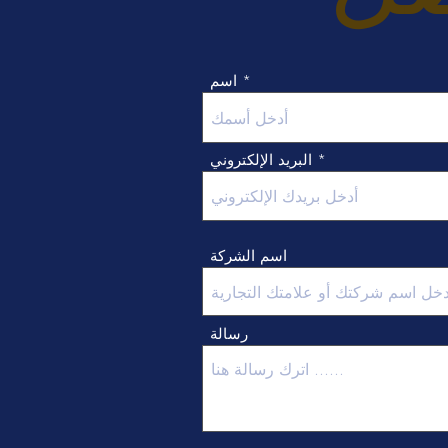
اسم
البريد الإلكتروني
اسم الشركة
رسالة