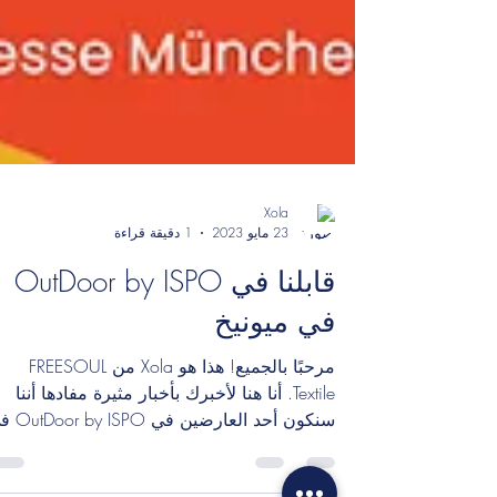
Xola
23 مايو 2023
1 دقيقة قراءة
قابلنا في OutDoor by ISPO
في ميونيخ
مرحبًا بالجميع! هذا هو Xola من FREESOUL
Textile. أنا هنا لأخبرك بأخبار مثيرة مفادها أننا
سنكون أحد العارضين في 
ميونيخ...