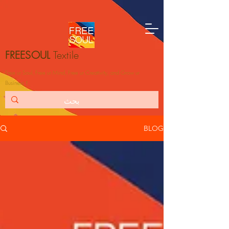
FREESOUL
Textile
Free ur Soul, Free ur Mind, Free ur Creativity, and Grow ur
Business！
BLOG