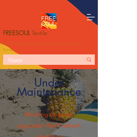
FREESOUL
Textile
Free ur Soul, Free ur Mind, Free ur Creativity, and Grow ur
Business！
Under
Maintenance
​···
Working on some
upgrades! We'll refresh
shortly ✨