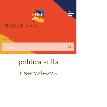
FREESOUL
Textile
Free ur Soul, Free ur Mind, Free ur Creativity, and Grow ur
Business！
politica sulla
riservatezza