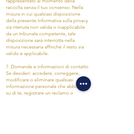
rappresentato al momento della
raccolta senza il tuo consenso. Nella
misura in cui qualsiasi disposizione
della presente Informativa sulla privacy
sia ritenuta non valida o inapplicabile
da un tribunale competente, tale
disposizione sarà interrotta nella
misura necessaria affinché il resto sia
valido e applicabile.
7. Domande e informazioni di contatto
Se desideri: accedere, correggere,
modificare o eliminare qualsiasi
informazione personale che abbiamo
su di te, registrare un reclamo o
semplicemente desideri maggiori
informazioni, contatta il nostro
responsabile della conformità alla
privacy all'indirizzo
hello@freesoultextile.com
o tramite
posta all'indirizzo Suzhou Free Soul